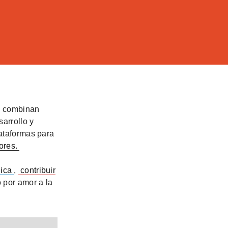
e combinan
arrollo y
lataformas para
ores.
ica
,
contribuir
 por amor a la