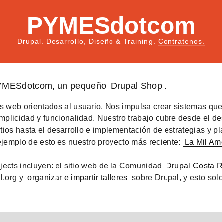
PYMESdotcom
Drupal. Desarrollo, Diseño & Training.
Contratenos.
PYMESdotcom, un pequeño
Drupal Shop
.
 web orientados al usuario. Nos impulsa crear sistemas qu
plicidad y funcionalidad. Nuestro trabajo cubre desde el des
tios hasta el desarrollo e implementación de estrategias y p
jemplo de esto es nuestro proyecto más reciente:
La Mil Am
jects incluyen: el sitio web de la Comunidad
Drupal Costa R
l.org y
organizar e impartir talleres
sobre Drupal, y esto solo